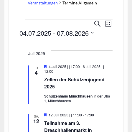
Veranstaltungen
Termine Allgemein
V
V
S
L
e
u
e
Veranstaltungen
04.07.2025
 - 
07.08.2026
i
r
c
r
s
a
h
D
t
a
e
n
a
e
s
n
Juli 2025
t
t
s
u
a
H
4 Juli 2025 | | 17:00
-
6 Juli 2025 | |
FR.
t
m
l
e
12:00
4
r
w
a
t
Zelten der Schützenjugend
v
u
ä
l
o
2025
n
r
h
t
g
g
Schützenhaus Münchhausen
In der Ulm
l
e
u
1, Münchhausen
A
h
e
n
n
o
n
b
s
H
12 Juli 2025 | | 11:00
-
17:00
g
SA.
e
.
e
i
12
Teilnahme am 3.
n
r
e
c
v
Dreschhallenmarkt in