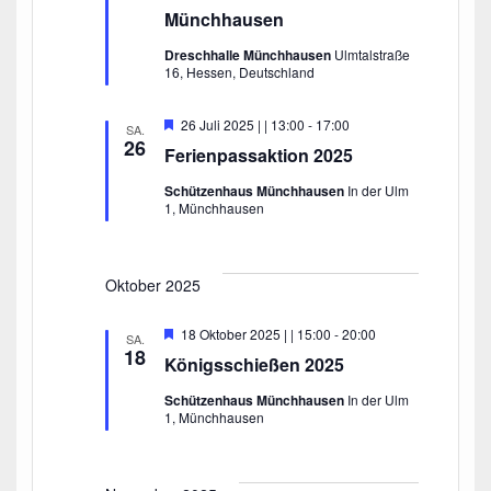
n
h
o
Münchhausen
r
t
S
g
e
Dreschhalle Münchhausen
Ulmtalstraße
e
u
n
16, Hessen, Deutschland
h
c
-
o
b
N
h
H
26 Juli 2025 | | 13:00
-
17:00
e
SA.
a
e
26
n
e
Ferienpassaktion 2025
r
v
v
u
i
Schützenhaus Münchhausen
In der Ulm
o
n
g
1, Münchhausen
r
g
a
d
e
t
h
A
i
o
Oktober 2025
n
b
o
e
n
s
H
18 Oktober 2025 | | 15:00
-
20:00
n
SA.
e
18
i
Königsschießen 2025
r
c
v
Schützenhaus Münchhausen
In der Ulm
o
h
1, Münchhausen
r
g
t
e
h
e
o