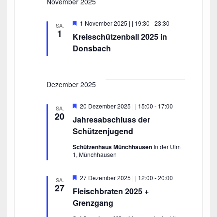
November 2025
n
b
e
,
H
1 November 2025 | | 19:30
-
23:30
n
SA.
e
1
N
Kreisschützenball 2025 in
r
a
v
Donsbach
o
v
r
g
i
e
Dezember 2025
g
h
o
a
b
H
20 Dezember 2025 | | 15:00
-
17:00
e
SA.
t
e
20
n
Jahresabschluss der
r
i
v
Schützenjugend
o
o
r
Schützenhaus Münchhausen
In der Ulm
n
g
1, Münchhausen
e
h
o
H
27 Dezember 2025 | | 12:00
-
20:00
SA.
b
e
27
Fleischbraten 2025 +
e
r
n
v
Grenzgang
o
r