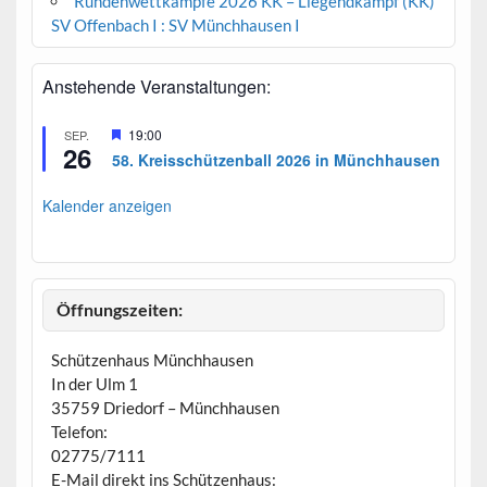
Rundenwettkämpfe 2026 KK – Liegendkampf (KK)
SV Offenbach I : SV Münchhausen I
Anstehende Veranstaltungen:
H
19:00
SEP.
26
e
58. Kreisschützenball 2026 in Münchhausen
r
v
o
Kalender anzeigen
r
g
e
h
o
b
Öffnungszeiten:
e
n
Schützenhaus Münchhausen
In der Ulm 1
35759 Driedorf – Münchhausen
Telefon:
02775/7111
E-Mail direkt ins Schützenhaus: