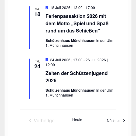
e
H
18 Juli 2026 | 13:00
-
17:00
h
SA.
e
18
o
Ferienpassaktion 2026 mit
r
b
v
dem Motto „Spiel und Spaß
e
o
n
rund um das Schießen“
r
g
Schützenhaus Münchhausen
In der Ulm
e
1, Münchhausen
h
o
b
H
24 Juli 2026 | 17:00
-
26 Juli 2026 |
e
FR.
e
12:00
24
n
r
Zelten der Schützenjugend
v
o
2026
r
g
Schützenhaus Münchhausen
In der Ulm
e
1, Münchhausen
h
o
b
e
n
Vorherige
Heute
Veransta
Nächste
Veranstaltungen