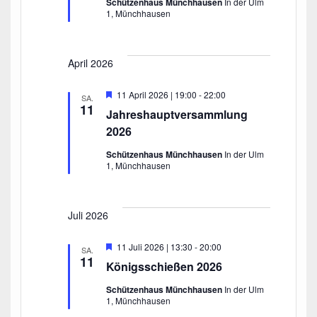
Schützenhaus Münchhausen
In der Ulm
g
1, Münchhausen
e
h
o
b
April 2026
e
n
H
11 April 2026 | 19:00
-
22:00
SA.
e
11
Jahreshauptversammlung
r
v
2026
o
r
Schützenhaus Münchhausen
In der Ulm
g
1, Münchhausen
e
h
o
b
Juli 2026
e
n
H
11 Juli 2026 | 13:30
-
20:00
SA.
e
11
Königsschießen 2026
r
v
Schützenhaus Münchhausen
In der Ulm
o
1, Münchhausen
r
g