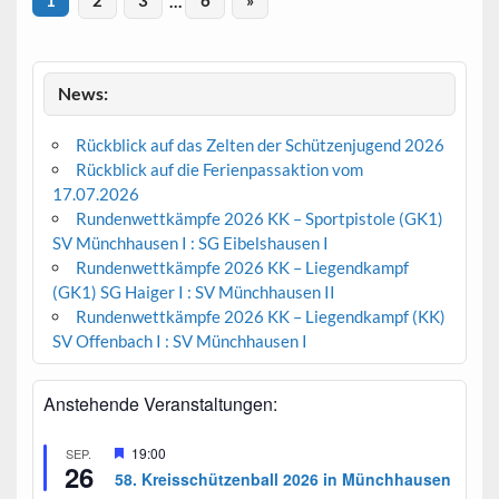
1
2
3
…
6
»
News:
Rückblick auf das Zelten der Schützenjugend 2026
Rückblick auf die Ferienpassaktion vom
17.07.2026
Rundenwettkämpfe 2026 KK – Sportpistole (GK1)
SV Münchhausen I : SG Eibelshausen I
Rundenwettkämpfe 2026 KK – Liegendkampf
(GK1) SG Haiger I : SV Münchhausen II
Rundenwettkämpfe 2026 KK – Liegendkampf (KK)
SV Offenbach I : SV Münchhausen I
Anstehende Veranstaltungen:
H
19:00
SEP.
26
e
58. Kreisschützenball 2026 in Münchhausen
r