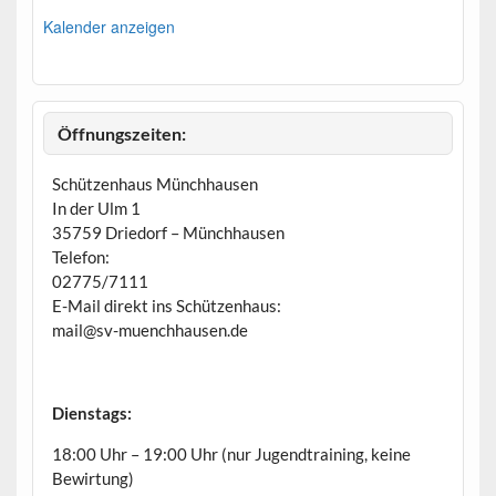
v
o
Kalender anzeigen
r
g
e
h
o
b
Öffnungszeiten:
e
n
Schützenhaus Münchhausen
In der Ulm 1
35759 Driedorf – Münchhausen
Telefon:
02775/7111
E-Mail direkt ins Schützenhaus:
mail@sv-muenchhausen.de
Dienstags:
18:00 Uhr – 19:00 Uhr (nur Jugendtraining, keine
Bewirtung)