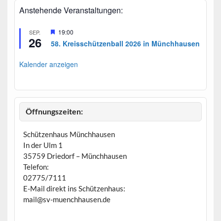
Anstehende Veranstaltungen:
H
19:00
SEP.
26
e
58. Kreisschützenball 2026 in Münchhausen
r
v
o
Kalender anzeigen
r
g
e
h
o
b
Öffnungszeiten:
e
n
Schützenhaus Münchhausen
In der Ulm 1
35759 Driedorf – Münchhausen
Telefon:
02775/7111
E-Mail direkt ins Schützenhaus:
mail@sv-muenchhausen.de