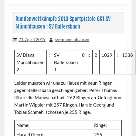
Rundenwettkämpfe 2019 Sportpistole GK1 SV
Münchhausen : SV Ballersbach
21. April 2019
sv-muenchhausen
SV Diana
:
SV
0
:
2
1029
:
1038
Münchhausen
Ballersbach
2
1
Leider mussten wir uns zu Hause mit neun Ringen
gegen Ballersbach geschlagen geben. Peter Thomas
führte die Mannschaft mit 262 Ringen an. Gefolgt von
Martin Wippler mit 257 Ringen. Harald Georg und
Tobias Schmehl schossen je 255 Ringe.
Name:
Ringe:
Harald Georg
255