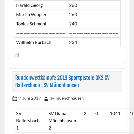
Harald Georg
260
Martin Wippler
260
Tobias Schmehl
240
—————————————–
—————————————–
Willhelm Burbach
234
Rundenwettkämpfe 2019 Sportpistole GK2 SV
Ballersbach : SV Münchhausen
9. Juni 2019
sv-muenchhausen
SV
:
SV Diana
2
:
0
1041
:
1
Ballersbach
Münchhausen
1
2