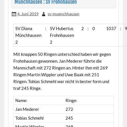
Münchhausen : SV Frohnhausen
4. Juni 2019
sv-muenchhausen
SV Diana
:
SV Hubertus
2
:
0
1037
:
Münchhausen
Frohnhausen
2
2
Mit knappen 50 Ringen unterschied haben wir gegen
Frohnhausen gewonnen. Jan Mederer führte die
Mannschaft mit 272 Ringen an. Hinter ihm mit 269
Ringen Martin Wippler und Uwe Baak mit 251
Ringen. Tobias Schmehl war nicht in bester form und
traf 245 Ringe.
Name:
Ringe:
Jan Mederer
272
Tobias Schmehl
245
Martin Wippler
269