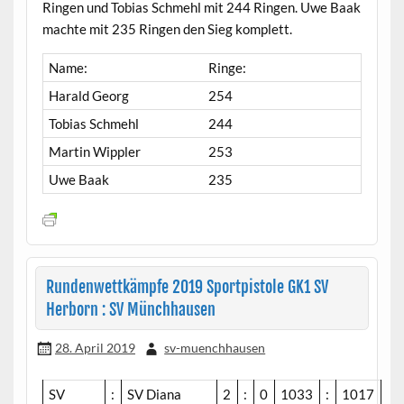
Ringen und Tobias Schmehl mit 244 Ringen. Uwe Baak
machte mit 235 Ringen den Sieg komplett.
Name:
Ringe:
Harald Georg
254
Tobias Schmehl
244
Martin Wippler
253
Uwe Baak
235
Rundenwettkämpfe 2019 Sportpistole GK1 SV
Herborn : SV Münchhausen
28. April 2019
sv-muenchhausen
SV
:
SV Diana
2
:
0
1033
:
1017