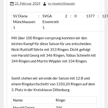
25. Februar 2024
sv-muenchhausen
SV Diana
:
SVGA
2
:
0
1377
:
12
Münchhausen
Eisemroth
1
1
Mit über 100 Ringen vorsprung konnten wir den
letzten Kampf für diese Saison für uns entscheiden.
Nicki Ruttloff führte mit 353 Ringen. Dicht gefolgt
von Harald Georg mit 346 Ringen, Tobias Schmehl mit
344 Ringen und Martin Wippler mit 334 Ringen.
Somit stehen wir am ende der Saison mit 12:8 und
einem Ringdurchschnitt von 1350,20 Ringen auf dem
3. Platz in der Kreisklasse Dillenburg.
Name:
Ringe:
Harald Georg
346