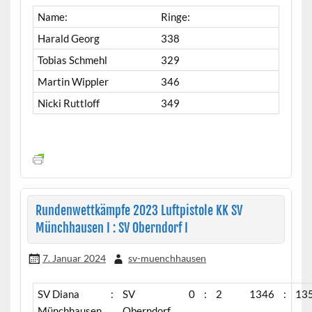
Name:
Ringe:
Harald Georg
338
Tobias Schmehl
329
Martin Wippler
346
Nicki Ruttloff
349
Rundenwettkämpfe 2023 Luftpistole KK SV
Münchhausen I : SV Oberndorf I
7. Januar 2024
sv-muenchhausen
SV Diana
:
SV
0
:
2
1346
:
13
Münchhausen
Oberndorf