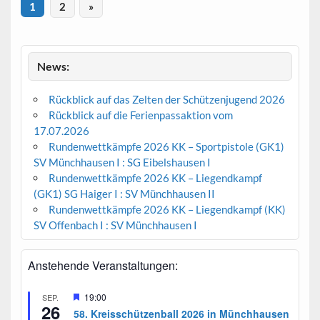
1
2
»
News:
Rückblick auf das Zelten der Schützenjugend 2026
Rückblick auf die Ferienpassaktion vom
17.07.2026
Rundenwettkämpfe 2026 KK – Sportpistole (GK1)
SV Münchhausen I : SG Eibelshausen I
Rundenwettkämpfe 2026 KK – Liegendkampf
(GK1) SG Haiger I : SV Münchhausen II
Rundenwettkämpfe 2026 KK – Liegendkampf (KK)
SV Offenbach I : SV Münchhausen I
Anstehende Veranstaltungen:
H
19:00
SEP.
26
e
58. Kreisschützenball 2026 in Münchhausen
r