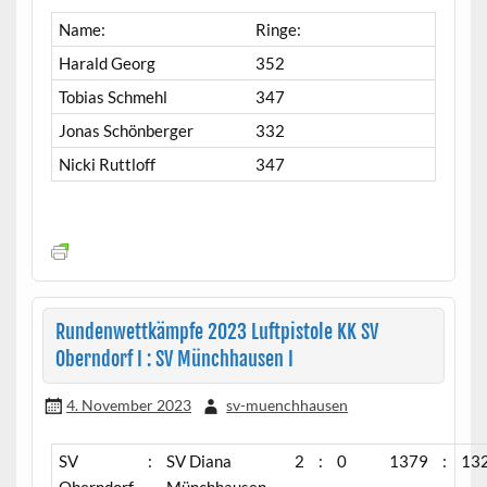
Name:
Ringe:
Harald Georg
352
Tobias Schmehl
347
Jonas Schönberger
332
Nicki Ruttloff
347
Rundenwettkämpfe 2023 Luftpistole KK SV
Oberndorf I : SV Münchhausen I
4. November 2023
sv-muenchhausen
SV
:
SV Diana
2
:
0
1379
:
13