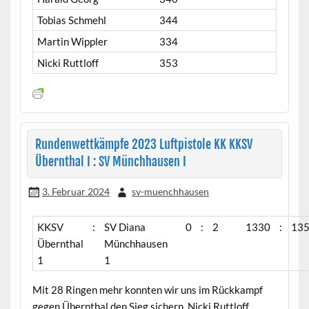
Tobias Schmehl
344
Martin Wippler
334
Nicki Ruttloff
353
Rundenwettkämpfe 2023 Luftpistole KK KKSV
Übernthal I : SV Münchhausen I
3. Februar 2024
sv-muenchhausen
KKSV
:
SV Diana
0
:
2
1330
:
13
Übernthal
Münchhausen
1
1
Mit 28 Ringen mehr konnten wir uns im Rückkampf
gegen Übernthal den Sieg sichern. Nicki Ruttloff