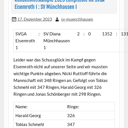
Eisemroth I : SV Münchhausen I
17. Dezember 2023
sv-muenchhausen
SVGA
:
SV Diana
2
:
0
1352
:
13
Eisemroth
Münchhausen
1
1
Leider war das Schussglück im Kampf gegen
Eisemroth nicht auf unserer Seite und wir mussten
wichtige Punkte abgeben. Nicki Ruttloff führte die
Mannschaft mit 348 Ringen an. Gefolgt von Tobias
Schmehl mit 347 Ringen, Harald Georg mit 326
Ringen und Jonas Schönberger mit 298 Ringen.
Name:
Ringe:
Harald Georg
326
Tobias Schmehl
347