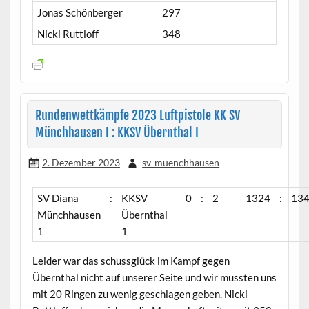
Jonas Schönberger
297
Nicki Ruttloff
348
Rundenwettkämpfe 2023 Luftpistole KK SV
Münchhausen I : KKSV Übernthal I
2. Dezember 2023
sv-muenchhausen
SV Diana
:
KKSV
0
:
2
1324
:
13
Münchhausen
Übernthal
1
1
Leider war das schussglück im Kampf gegen
Übernthal nicht auf unserer Seite und wir mussten uns
mit 20 Ringen zu wenig geschlagen geben. Nicki