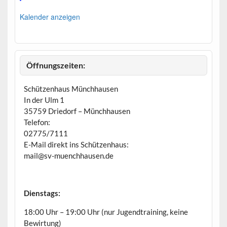
v
o
Kalender anzeigen
r
g
e
h
o
b
Öffnungszeiten:
e
n
Schützenhaus Münchhausen
In der Ulm 1
35759 Driedorf – Münchhausen
Telefon:
02775/7111
E-Mail direkt ins Schützenhaus:
mail@sv-muenchhausen.de
Dienstags:
18:00 Uhr – 19:00 Uhr (nur Jugendtraining, keine
Bewirtung)