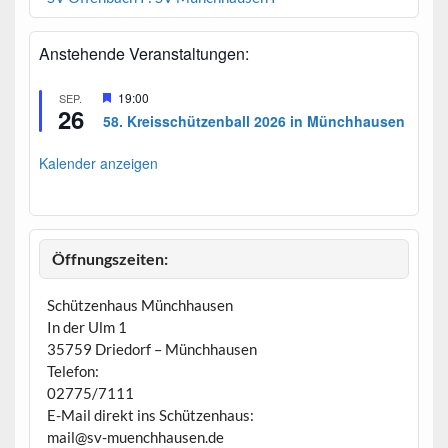
Anstehende Veranstaltungen:
H
19:00
SEP.
26
e
58. Kreisschützenball 2026 in Münchhausen
r
v
o
Kalender anzeigen
r
g
e
h
o
b
Öffnungszeiten:
e
n
Schützenhaus Münchhausen
In der Ulm 1
35759 Driedorf – Münchhausen
Telefon:
02775/7111
E-Mail direkt ins Schützenhaus:
mail@sv-muenchhausen.de