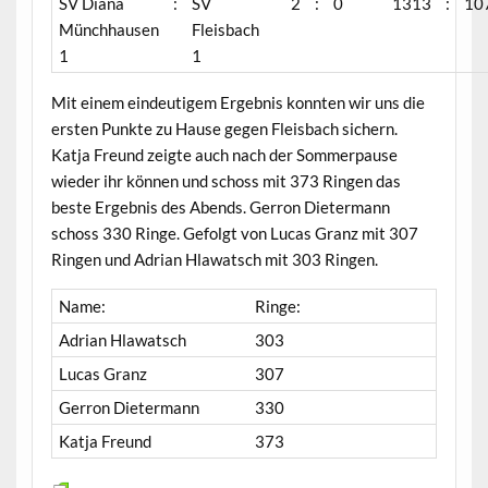
SV Diana
:
SV
2
:
0
1313
:
10
Münchhausen
Fleisbach
1
1
Mit einem eindeutigem Ergebnis konnten wir uns die
ersten Punkte zu Hause gegen Fleisbach sichern.
Katja Freund zeigte auch nach der Sommerpause
wieder ihr können und schoss mit 373 Ringen das
beste Ergebnis des Abends. Gerron Dietermann
schoss 330 Ringe. Gefolgt von Lucas Granz mit 307
Ringen und Adrian Hlawatsch mit 303 Ringen.
Name:
Ringe:
Adrian Hlawatsch
303
Lucas Granz
307
Gerron Dietermann
330
Katja Freund
373