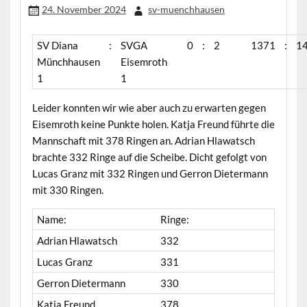
24. November 2024
sv-muenchhausen
SV Diana
:
SVGA
0
:
2
1371
:
1
Münchhausen
Eisemroth
1
1
Leider konnten wir wie aber auch zu erwarten gegen
Eisemroth keine Punkte holen. Katja Freund führte die
Mannschaft mit 378 Ringen an. Adrian Hlawatsch
brachte 332 Ringe auf die Scheibe. Dicht gefolgt von
Lucas Granz mit 332 Ringen und Gerron Dietermann
mit 330 Ringen.
Name:
Ringe:
Adrian Hlawatsch
332
Lucas Granz
331
Gerron Dietermann
330
Katja Freund
378