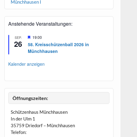
Münchhausen I
Anstehende Veranstaltungen:
H
19:00
SEP.
26
e
58. Kreisschützenball 2026 in
r
Münchhausen
v
o
r
Kalender anzeigen
g
e
h
o
b
e
n
Öffnungszeiten:
Schützenhaus Münchhausen
In der Ulm 1
35759 Driedorf – Münchhausen
Telefon: