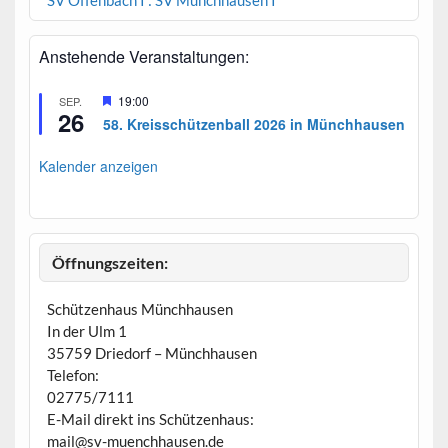
SV Offenbach I : SV Münchhausen I
Anstehende Veranstaltungen:
H
19:00
SEP.
26
e
58. Kreisschützenball 2026 in Münchhausen
r
v
o
Kalender anzeigen
r
g
e
h
o
b
Öffnungszeiten:
e
n
Schützenhaus Münchhausen
In der Ulm 1
35759 Driedorf – Münchhausen
Telefon:
02775/7111
E-Mail direkt ins Schützenhaus:
mail@sv-muenchhausen.de