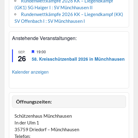
Rundenwettkämpfe 2026 KK – Liegendkampf
(GK1) SG Haiger I : SV Münchhausen II
Rundenwettkämpfe 2026 KK – Liegendkampf (KK)
SV Offenbach I : SV Münchhausen I
Anstehende Veranstaltungen:
H
19:00
SEP.
26
e
58. Kreisschützenball 2026 in Münchhausen
r
v
o
Kalender anzeigen
r
g
e
h
o
b
Öffnungszeiten:
e
n
Schützenhaus Münchhausen
In der Ulm 1
35759 Driedorf – Münchhausen
Telefon: