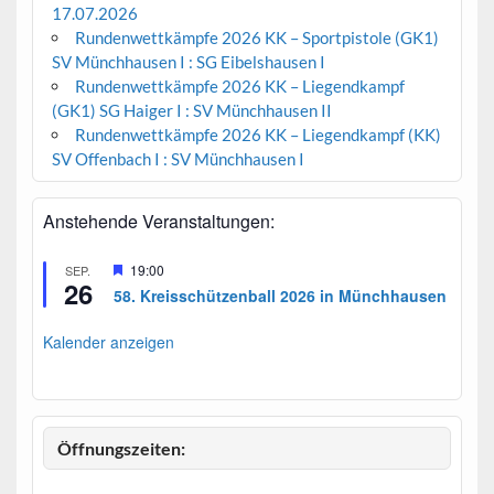
17.07.2026
Rundenwettkämpfe 2026 KK – Sportpistole (GK1)
SV Münchhausen I : SG Eibelshausen I
Rundenwettkämpfe 2026 KK – Liegendkampf
(GK1) SG Haiger I : SV Münchhausen II
Rundenwettkämpfe 2026 KK – Liegendkampf (KK)
SV Offenbach I : SV Münchhausen I
Anstehende Veranstaltungen:
H
19:00
SEP.
26
e
58. Kreisschützenball 2026 in Münchhausen
r
v
o
Kalender anzeigen
r
g
e
h
o
b
Öffnungszeiten:
e
n