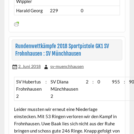
Wippler
Harald Georg
229
0
Rundenwettkämpfe 2018 Sportpistole GK1 SV
Frohnhausen : SV Münchhausen
2. Juni 2018
sv-muenchhausen
SV Hubertus
:
SV Diana
2
:
0
955
:
9
Frohnhausen
Münchhausen
2
2
Leider mussten wir erneut eine Niederlage
einstecken. Mit 53 Ringen verloren wir den Kampf in
Frohnhausen. Uwe Baak lies sich nicht aus der Ruhe
bringen und schoss gute 246 Ringe. Knapp gefolgt von