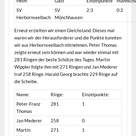
Heim
Gast
Einzelpunkte
Mannscha
SV
SV
2:3
0:2
Herbornseelbach
Münchhausen
Erneut erzielten wir einen Gleichstand. Dieses mal
waren wir der Herausforderer und die Punkte konnten
wir aus Herbornseelbach mitnehmen. Peter Thomas
zeigte erneut sein können und war wieder einmal mit
281 Ringen der beste Schütze des Tages. Martin
Wippler folgte ihm mit 271 Ringen und Jan Mederer
traf 258 Ringe. Harald Georg brachte 229 Ringe auf
die Scheibe.
Name:
Ringe:
Einzelpunkte:
Peter-Franz
281
1
Thomas
Jan Mederer
258
0
Martin
271
1