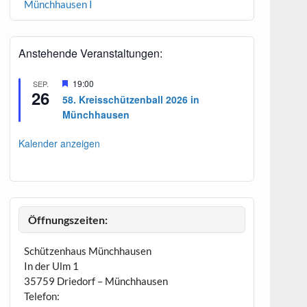
Münchhausen I
Anstehende Veranstaltungen:
H
19:00
SEP.
26
e
58. Kreisschützenball 2026 in
r
Münchhausen
v
o
r
Kalender anzeigen
g
e
h
o
b
e
n
Öffnungszeiten:
Schützenhaus Münchhausen
In der Ulm 1
35759 Driedorf – Münchhausen
Telefon: