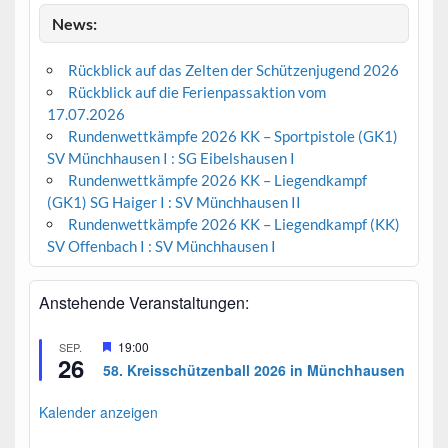
News:
Rückblick auf das Zelten der Schützenjugend 2026
Rückblick auf die Ferienpassaktion vom
17.07.2026
Rundenwettkämpfe 2026 KK – Sportpistole (GK1)
SV Münchhausen I : SG Eibelshausen I
Rundenwettkämpfe 2026 KK – Liegendkampf
(GK1) SG Haiger I : SV Münchhausen II
Rundenwettkämpfe 2026 KK – Liegendkampf (KK)
SV Offenbach I : SV Münchhausen I
Anstehende Veranstaltungen:
H
19:00
SEP.
26
e
58. Kreisschützenball 2026 in Münchhausen
r
v
o
Kalender anzeigen
r
g