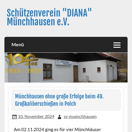
Skip
to
Schützenverein "DIANA"
content
Münchhausen e.V.
Menü
Münchhausen ohne große Erfolge beim 49.
Großkaliberschießen in Polch
10. November 2024
sv-muenchhausen
Am 02.11.2024 ging es für vier Münchhäuser