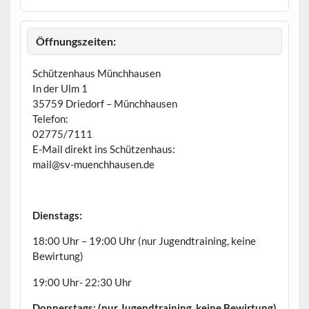
e
h
o
b
Öffnungszeiten:
e
n
Schützenhaus Münchhausen
In der Ulm 1
35759 Driedorf – Münchhausen
Telefon:
02775/7111
E-Mail direkt ins Schützenhaus:
mail@sv-muenchhausen.de
Dienstags:
18:00 Uhr – 19:00 Uhr (nur Jugendtraining, keine
Bewirtung)
19:00 Uhr- 22:30 Uhr
Donnerstags: (nur Jugendtraining, keine Bewirtung)