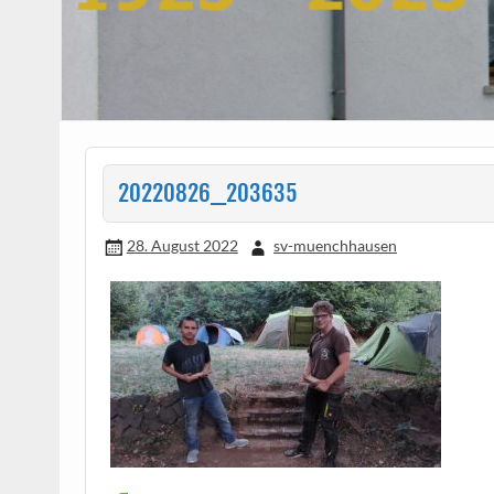
20220826_203635
28. August 2022
sv-muenchhausen