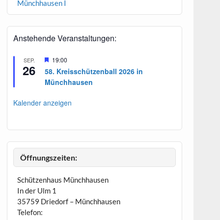
Münchhausen I
Anstehende Veranstaltungen:
H
19:00
SEP.
26
e
58. Kreisschützenball 2026 in
r
Münchhausen
v
o
r
Kalender anzeigen
g
e
h
o
b
e
n
Öffnungszeiten:
Schützenhaus Münchhausen
In der Ulm 1
35759 Driedorf – Münchhausen
Telefon: