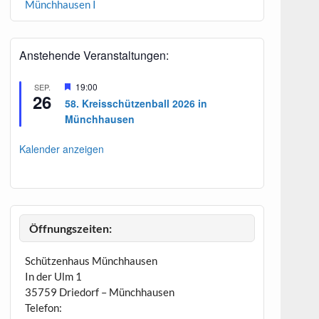
Münchhausen I
Anstehende Veranstaltungen:
H
19:00
SEP.
26
e
58. Kreisschützenball 2026 in
r
Münchhausen
v
o
r
Kalender anzeigen
g
e
h
o
b
e
n
Öffnungszeiten:
Schützenhaus Münchhausen
In der Ulm 1
35759 Driedorf – Münchhausen
Telefon: