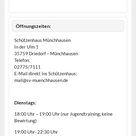
r
g
e
h
o
b
Öffnungszeiten:
e
n
Schützenhaus Münchhausen
In der Ulm 1
35759 Driedorf – Münchhausen
Telefon:
02775/7111
E-Mail direkt ins Schützenhaus:
mail@sv-muenchhausen.de
Dienstags:
18:00 Uhr – 19:00 Uhr (nur Jugendtraining, keine
Bewirtung)
19:00 Uhr- 22:30 Uhr