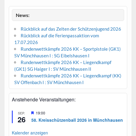
News:
Rückblick auf das Zelten der Schützenjugend 2026
Rückblick auf die Ferienpassaktion vom
17.07.2026
Rundenwettkämpfe 2026 KK – Sportpistole (GK1)
SV Münchhausen I : SG Eibelshausen I
Rundenwettkämpfe 2026 KK – Liegendkampf
(GK1) SG Haiger I : SV Münchhausen II
Rundenwettkämpfe 2026 KK – Liegendkampf (KK)
SV Offenbach I : SV Münchhausen I
Anstehende Veranstaltungen:
H
19:00
SEP.
26
e
58. Kreisschützenball 2026 in Münchhausen
r
v
o
Kalender anzeigen