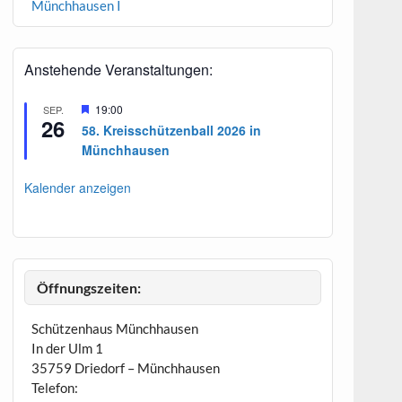
Münchhausen I
Anstehende Veranstaltungen:
H
19:00
SEP.
26
e
58. Kreisschützenball 2026 in
r
Münchhausen
v
o
r
Kalender anzeigen
g
e
h
o
b
e
n
Öffnungszeiten:
Schützenhaus Münchhausen
In der Ulm 1
35759 Driedorf – Münchhausen
Telefon: