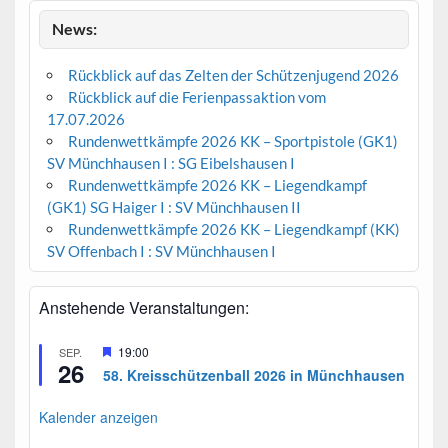
News:
Rückblick auf das Zelten der Schützenjugend 2026
Rückblick auf die Ferienpassaktion vom
17.07.2026
Rundenwettkämpfe 2026 KK – Sportpistole (GK1)
SV Münchhausen I : SG Eibelshausen I
Rundenwettkämpfe 2026 KK – Liegendkampf
(GK1) SG Haiger I : SV Münchhausen II
Rundenwettkämpfe 2026 KK – Liegendkampf (KK)
SV Offenbach I : SV Münchhausen I
Anstehende Veranstaltungen:
H
19:00
SEP.
26
e
58. Kreisschützenball 2026 in Münchhausen
r
v
o
Kalender anzeigen
r
g