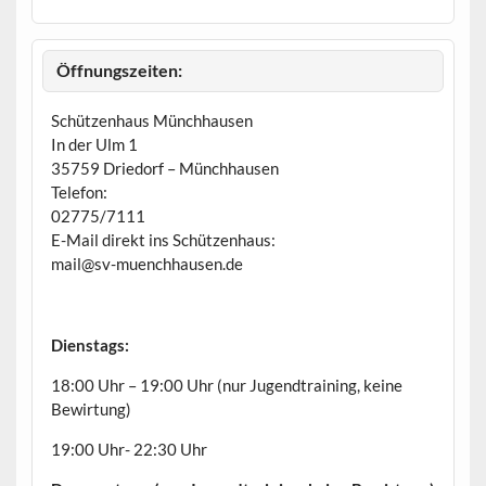
e
h
o
b
Öffnungszeiten:
e
n
Schützenhaus Münchhausen
In der Ulm 1
35759 Driedorf – Münchhausen
Telefon:
02775/7111
E-Mail direkt ins Schützenhaus:
mail@sv-muenchhausen.de
Dienstags:
18:00 Uhr – 19:00 Uhr (nur Jugendtraining, keine
Bewirtung)
19:00 Uhr- 22:30 Uhr