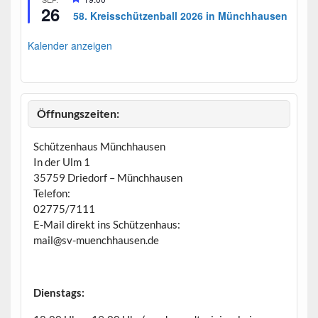
26
e
58. Kreisschützenball 2026 in Münchhausen
r
v
o
Kalender anzeigen
r
g
e
h
o
b
Öffnungszeiten:
e
n
Schützenhaus Münchhausen
In der Ulm 1
35759 Driedorf – Münchhausen
Telefon:
02775/7111
E-Mail direkt ins Schützenhaus:
mail@sv-muenchhausen.de
Dienstags: