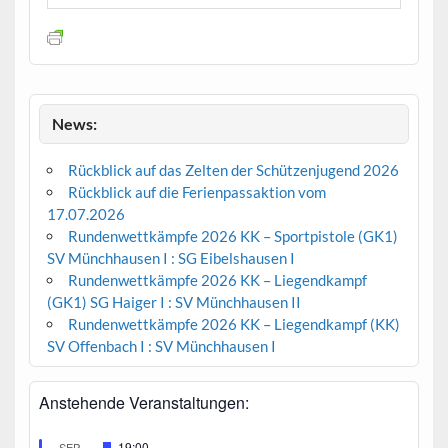
News:
Rückblick auf das Zelten der Schützenjugend 2026
Rückblick auf die Ferienpassaktion vom
17.07.2026
Rundenwettkämpfe 2026 KK – Sportpistole (GK1)
SV Münchhausen I : SG Eibelshausen I
Rundenwettkämpfe 2026 KK – Liegendkampf
(GK1) SG Haiger I : SV Münchhausen II
Rundenwettkämpfe 2026 KK – Liegendkampf (KK)
SV Offenbach I : SV Münchhausen I
Anstehende Veranstaltungen:
H
19:00
SEP.