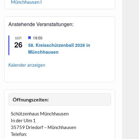
Münchhausen I
Anstehende Veranstaltungen:
H
19:00
SEP.
26
e
58. Kreisschützenball 2026 in
r
Münchhausen
v
o
r
Kalender anzeigen
g
e
h
o
b
e
n
Öffnungszeiten:
Schützenhaus Münchhausen
In der Ulm 1
35759 Driedorf – Münchhausen
Telefon: