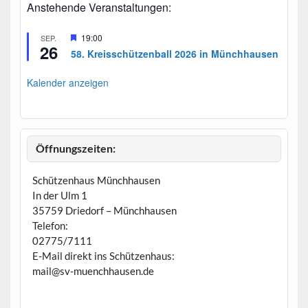
Anstehende Veranstaltungen:
H
19:00
SEP.
26
e
58. Kreisschützenball 2026 in Münchhausen
r
v
o
Kalender anzeigen
r
g
e
h
o
b
Öffnungszeiten:
e
n
Schützenhaus Münchhausen
In der Ulm 1
35759 Driedorf – Münchhausen
Telefon:
02775/7111
E-Mail direkt ins Schützenhaus:
mail@sv-muenchhausen.de