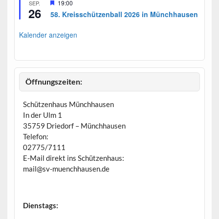
H
19:00
SEP.
26
e
58. Kreisschützenball 2026 in Münchhausen
r
v
o
Kalender anzeigen
r
g
e
h
o
b
Öffnungszeiten:
e
n
Schützenhaus Münchhausen
In der Ulm 1
35759 Driedorf – Münchhausen
Telefon:
02775/7111
E-Mail direkt ins Schützenhaus:
mail@sv-muenchhausen.de
Dienstags: