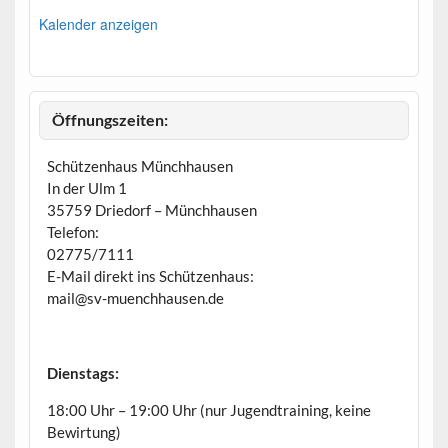
v
o
Kalender anzeigen
r
g
e
h
o
b
Öffnungszeiten:
e
n
Schützenhaus Münchhausen
In der Ulm 1
35759 Driedorf – Münchhausen
Telefon:
02775/7111
E-Mail direkt ins Schützenhaus:
mail@sv-muenchhausen.de
Dienstags:
18:00 Uhr – 19:00 Uhr (nur Jugendtraining, keine
Bewirtung)