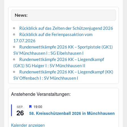
News:
Rückblick auf das Zelten der Schützenjugend 2026
Rückblick auf die Ferienpassaktion vom
17.07.2026
Rundenwettkämpfe 2026 KK – Sportpistole (GK1)
SV Münchhausen I : SG Eibelshausen I
Rundenwettkämpfe 2026 KK – Liegendkampf
(GK1) SG Haiger I : SV Münchhausen II
Rundenwettkämpfe 2026 KK – Liegendkampf (KK)
SV Offenbach I : SV Münchhausen I
Anstehende Veranstaltungen:
H
19:00
SEP.
26
e
58. Kreisschützenball 2026 in Münchhausen
r
v
o
Kalender anzeigen