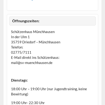
r
g
e
h
o
b
Öffnungszeiten:
e
n
Schützenhaus Münchhausen
In der Ulm 1
35759 Driedorf – Münchhausen
Telefon:
02775/7111
E-Mail direkt ins Schützenhaus:
mail@sv-muenchhausen.de
Dienstags:
18:00 Uhr – 19:00 Uhr (nur Jugendtraining, keine
Bewirtung)
19:00 Uhr- 22:30 Uhr