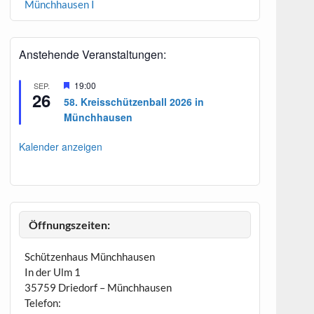
Münchhausen I
Anstehende Veranstaltungen:
H
19:00
SEP.
26
e
58. Kreisschützenball 2026 in
r
Münchhausen
v
o
r
Kalender anzeigen
g
e
h
o
b
e
n
Öffnungszeiten:
Schützenhaus Münchhausen
In der Ulm 1
35759 Driedorf – Münchhausen
Telefon: