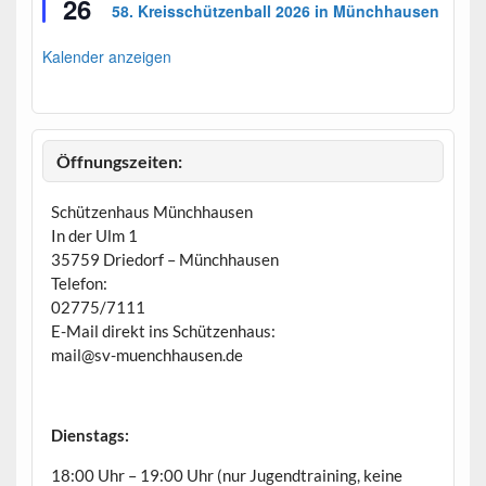
26
e
58. Kreisschützenball 2026 in Münchhausen
r
v
o
Kalender anzeigen
r
g
e
h
o
b
Öffnungszeiten:
e
n
Schützenhaus Münchhausen
In der Ulm 1
35759 Driedorf – Münchhausen
Telefon:
02775/7111
E-Mail direkt ins Schützenhaus:
mail@sv-muenchhausen.de
Dienstags:
18:00 Uhr – 19:00 Uhr (nur Jugendtraining, keine