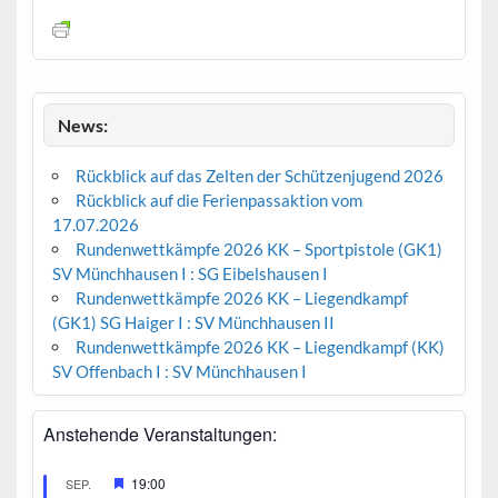
News:
Rückblick auf das Zelten der Schützenjugend 2026
Rückblick auf die Ferienpassaktion vom
17.07.2026
Rundenwettkämpfe 2026 KK – Sportpistole (GK1)
SV Münchhausen I : SG Eibelshausen I
Rundenwettkämpfe 2026 KK – Liegendkampf
(GK1) SG Haiger I : SV Münchhausen II
Rundenwettkämpfe 2026 KK – Liegendkampf (KK)
SV Offenbach I : SV Münchhausen I
Anstehende Veranstaltungen:
H
19:00
SEP.