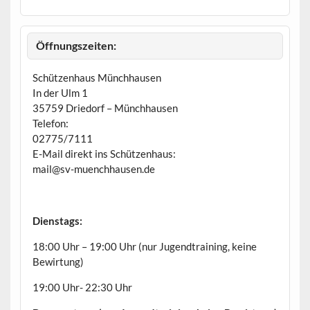
e
h
o
b
Öffnungszeiten:
e
n
Schützenhaus Münchhausen
In der Ulm 1
35759 Driedorf – Münchhausen
Telefon:
02775/7111
E-Mail direkt ins Schützenhaus:
mail@sv-muenchhausen.de
Dienstags:
18:00 Uhr – 19:00 Uhr (nur Jugendtraining, keine
Bewirtung)
19:00 Uhr- 22:30 Uhr