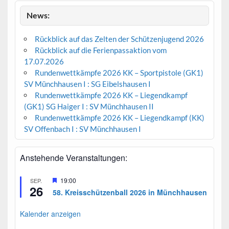
News:
Rückblick auf das Zelten der Schützenjugend 2026
Rückblick auf die Ferienpassaktion vom
17.07.2026
Rundenwettkämpfe 2026 KK – Sportpistole (GK1)
SV Münchhausen I : SG Eibelshausen I
Rundenwettkämpfe 2026 KK – Liegendkampf
(GK1) SG Haiger I : SV Münchhausen II
Rundenwettkämpfe 2026 KK – Liegendkampf (KK)
SV Offenbach I : SV Münchhausen I
Anstehende Veranstaltungen:
H
19:00
SEP.
26
e
58. Kreisschützenball 2026 in Münchhausen
r
v
o
Kalender anzeigen
r
g