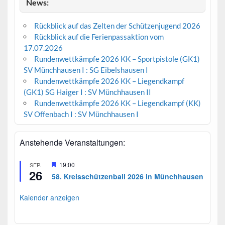
News:
Rückblick auf das Zelten der Schützenjugend 2026
Rückblick auf die Ferienpassaktion vom
17.07.2026
Rundenwettkämpfe 2026 KK – Sportpistole (GK1)
SV Münchhausen I : SG Eibelshausen I
Rundenwettkämpfe 2026 KK – Liegendkampf
(GK1) SG Haiger I : SV Münchhausen II
Rundenwettkämpfe 2026 KK – Liegendkampf (KK)
SV Offenbach I : SV Münchhausen I
Anstehende Veranstaltungen:
H
19:00
SEP.
26
e
58. Kreisschützenball 2026 in Münchhausen
r
v
o
Kalender anzeigen
r
g
e