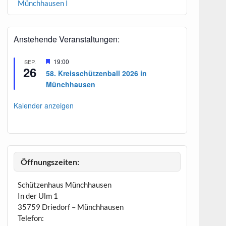
Münchhausen I
Anstehende Veranstaltungen:
H
19:00
SEP.
26
e
58. Kreisschützenball 2026 in
r
Münchhausen
v
o
r
Kalender anzeigen
g
e
h
o
b
e
n
Öffnungszeiten:
Schützenhaus Münchhausen
In der Ulm 1
35759 Driedorf – Münchhausen
Telefon: