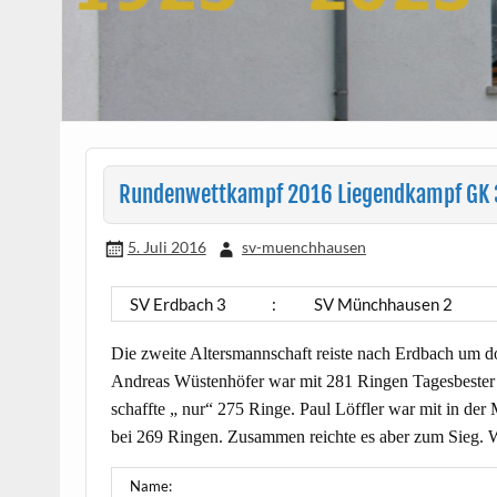
Rundenwettkampf 2016 Liegendkampf GK 3
5. Juli 2016
sv-muenchhausen
SV Erdbach 3
:
SV Münchhausen 2
Die zweite Altersmannschaft reiste nach Erdbach um do
Andreas Wüstenhöfer war mit 281 Ringen Tagesbester u
schaffte „ nur“ 275 Ringe. Paul Löffler war mit in der
bei 269 Ringen. Zusammen reichte es aber zum Sieg. Wo
Name: