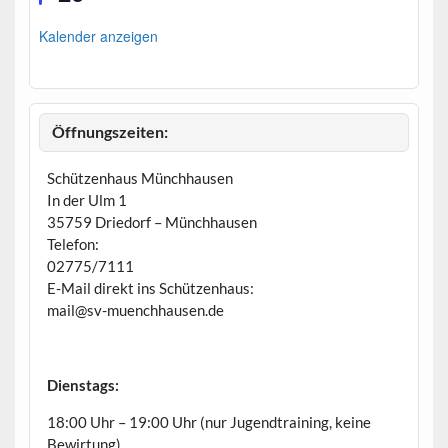
r
v
o
Kalender anzeigen
r
g
e
h
o
b
Öffnungszeiten:
e
n
Schützenhaus Münchhausen
In der Ulm 1
35759 Driedorf – Münchhausen
Telefon:
02775/7111
E-Mail direkt ins Schützenhaus:
mail@sv-muenchhausen.de
Dienstags:
18:00 Uhr – 19:00 Uhr (nur Jugendtraining, keine
Bewirtung)