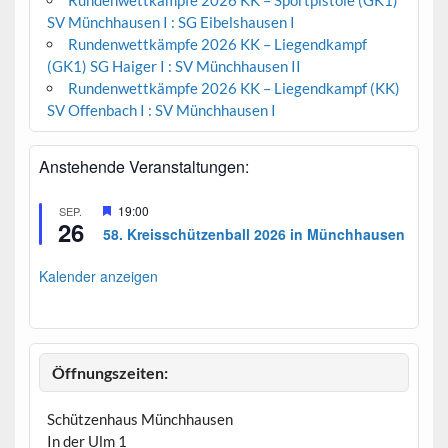
Rundenwettkämpfe 2026 KK – Sportpistole (GK1)
SV Münchhausen I : SG Eibelshausen I
Rundenwettkämpfe 2026 KK – Liegendkampf
(GK1) SG Haiger I : SV Münchhausen II
Rundenwettkämpfe 2026 KK – Liegendkampf (KK)
SV Offenbach I : SV Münchhausen I
Anstehende Veranstaltungen:
H
19:00
SEP.
26
e
58. Kreisschützenball 2026 in Münchhausen
r
v
o
Kalender anzeigen
r
g
e
h
o
b
Öffnungszeiten:
e
n
Schützenhaus Münchhausen
In der Ulm 1