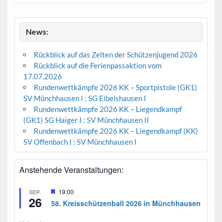
News:
Rückblick auf das Zelten der Schützenjugend 2026
Rückblick auf die Ferienpassaktion vom
17.07.2026
Rundenwettkämpfe 2026 KK – Sportpistole (GK1)
SV Münchhausen I : SG Eibelshausen I
Rundenwettkämpfe 2026 KK – Liegendkampf
(GK1) SG Haiger I : SV Münchhausen II
Rundenwettkämpfe 2026 KK – Liegendkampf (KK)
SV Offenbach I : SV Münchhausen I
Anstehende Veranstaltungen:
H
19:00
SEP.
26
e
58. Kreisschützenball 2026 in Münchhausen
r
v