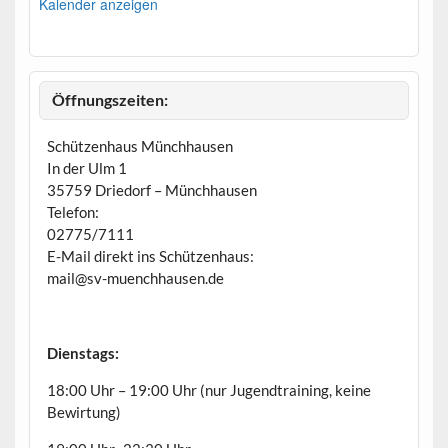
o
Kalender anzeigen
r
g
e
h
o
b
Öffnungszeiten:
e
n
Schützenhaus Münchhausen
In der Ulm 1
35759 Driedorf – Münchhausen
Telefon:
02775/7111
E-Mail direkt ins Schützenhaus:
mail@sv-muenchhausen.de
Dienstags:
18:00 Uhr – 19:00 Uhr (nur Jugendtraining, keine
Bewirtung)