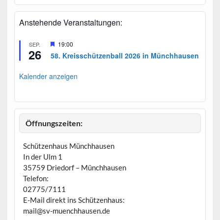
Anstehende Veranstaltungen:
H
19:00
SEP.
26
e
58. Kreisschützenball 2026 in Münchhausen
r
v
o
Kalender anzeigen
r
g
e
h
o
b
Öffnungszeiten:
e
n
Schützenhaus Münchhausen
In der Ulm 1
35759 Driedorf – Münchhausen
Telefon:
02775/7111
E-Mail direkt ins Schützenhaus:
mail@sv-muenchhausen.de