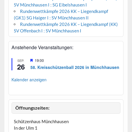
SV Münchhausen I : SG Eibelshausen I
Rundenwettkämpfe 2026 KK – Liegendkampf
(GK1) SG Haiger I : SV Münchhausen II
Rundenwettkämpfe 2026 KK – Liegendkampf (KK)
SV Offenbach I : SV Münchhausen I
Anstehende Veranstaltungen:
H
19:00
SEP.
26
e
58. Kreisschützenball 2026 in Münchhausen
r
v
o
Kalender anzeigen
r
g
e
h
o
b
Öffnungszeiten:
e
n
Schützenhaus Münchhausen
In der Ulm 1