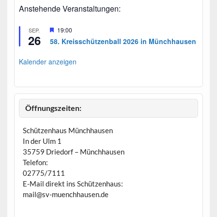
Anstehende Veranstaltungen:
H
19:00
SEP.
26
e
58. Kreisschützenball 2026 in Münchhausen
r
v
o
Kalender anzeigen
r
g
e
h
o
b
Öffnungszeiten:
e
n
Schützenhaus Münchhausen
In der Ulm 1
35759 Driedorf – Münchhausen
Telefon:
02775/7111
E-Mail direkt ins Schützenhaus:
mail@sv-muenchhausen.de