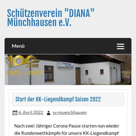
Skip
to
Schützenverein "DIANA"
content
Münchhausen e.V.
Menü
Start der KK-Liegendkampf Saison 2022
6. April 2022
sv-muenchhausen
Nach zwei Jähriger Corona Pause starten nun wieder
die Rundenwettkämpfe für unsere KK-Liegendkampf