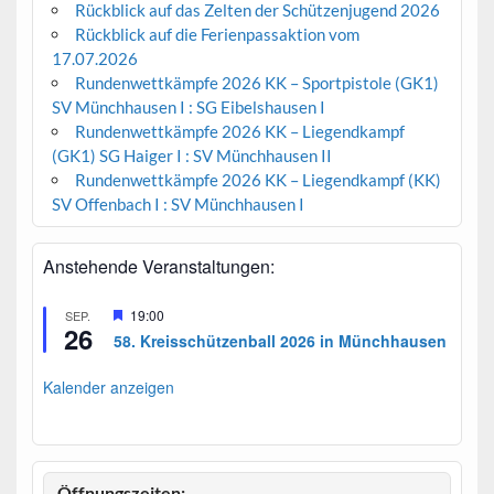
Rückblick auf das Zelten der Schützenjugend 2026
Rückblick auf die Ferienpassaktion vom
17.07.2026
Rundenwettkämpfe 2026 KK – Sportpistole (GK1)
SV Münchhausen I : SG Eibelshausen I
Rundenwettkämpfe 2026 KK – Liegendkampf
(GK1) SG Haiger I : SV Münchhausen II
Rundenwettkämpfe 2026 KK – Liegendkampf (KK)
SV Offenbach I : SV Münchhausen I
Anstehende Veranstaltungen:
H
19:00
SEP.
26
e
58. Kreisschützenball 2026 in Münchhausen
r
v
o
Kalender anzeigen
r
g
e
h
o
b
Öffnungszeiten: