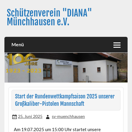
Skip
to
Schützenverein "DIANA"
content
Münchhausen e.V.
Menü
Start der Rundenwettkampfsaison 2025 unserer
Großkaliber-Pistolen Mannschaft
25. Juni 2025
sv-muenchhausen
Am 19.07.2025 um 15:00 Uhr startet unsere