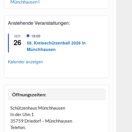
Münchhausen I
Anstehende Veranstaltungen:
H
19:00
SEP.
26
e
58. Kreisschützenball 2026 in
r
Münchhausen
v
o
r
Kalender anzeigen
g
e
h
o
b
e
n
Öffnungszeiten:
Schützenhaus Münchhausen
In der Ulm 1
35759 Driedorf – Münchhausen
Telefon: