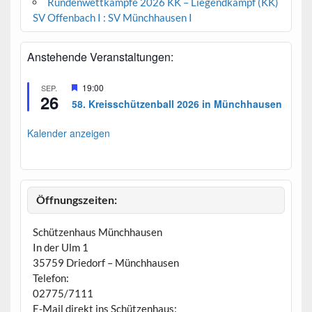
Rundenwettkämpfe 2026 KK – Liegendkampf (KK)
SV Offenbach I : SV Münchhausen I
Anstehende Veranstaltungen:
H
19:00
SEP.
26
e
58. Kreisschützenball 2026 in Münchhausen
r
v
o
Kalender anzeigen
r
g
e
h
o
b
Öffnungszeiten:
e
n
Schützenhaus Münchhausen
In der Ulm 1
35759 Driedorf – Münchhausen
Telefon:
02775/7111
E-Mail direkt ins Schützenhaus: